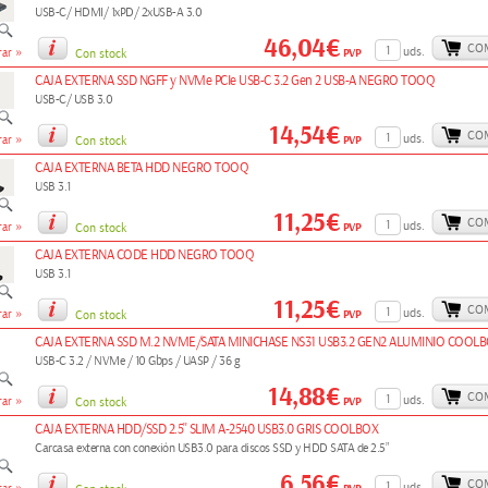
USB-C/ HDMI/ 1xPD/ 2xUSB-A 3.0
46,04€
CO
»
uds.
PVP
ar
Con stock
CAJA EXTERNA SSD NGFF y NVMe PCIe USB-C 3.2 Gen 2 USB-A NEGRO TOOQ
USB-C/ USB 3.0
14,54€
CO
»
uds.
PVP
ar
Con stock
CAJA EXTERNA BETA HDD NEGRO TOOQ
USB 3.1
11,25€
CO
»
uds.
PVP
ar
Con stock
CAJA EXTERNA CODE HDD NEGRO TOOQ
USB 3.1
11,25€
CO
»
uds.
PVP
ar
Con stock
CAJA EXTERNA SSD M.2 NVME/SATA MINICHASE NS31 USB3.2 GEN2 ALUMINIO COOL
USB-C 3.2 / NVMe / 10 Gbps / UASP / 36 g
14,88€
CO
»
uds.
PVP
ar
Con stock
CAJA EXTERNA HDD/SSD 2.5'' SLIM A-2540 USB3.0 GRIS COOLBOX
Carcasa externa con conexión USB3.0 para discos SSD y HDD SATA de 2.5”
6,56€
CO
uds.