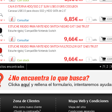
»
PVP
ar
Con stock
CAJA EXTERNA HDD/SSD 2.5'' SLIM USB3.0 GRIS COOLBOX
Carcasa USB3.0 para discos SSD y HDD SATA de 2.5”
6,85€
CO
»
uds.
PVP
ar
Consultar
ESTUCHE RIGIDO PARA NINTENDO SWITCH NEGRO GXT 1248 TRUST
Estuche rígido/ Compatible Nintendo Switch
9,66€
CO
»
uds.
PVP
ar
Consultar
ESTUCHE RIGIDO PARA NINTENDO SWITCH MULTICOLOR GXT 1248S TRUST
Estuche rígido/ Compatible Nintendo Switch
9,66€
CO
»
uds.
PVP
ar
Con stock
«
1
2
3
ctos encontrados
Zona de Clientes
Mapa Web y Condiciones
Alta como nuevo cliente
Mapa del sitio
¿Olvidó su contraseña?
Condiciones generales