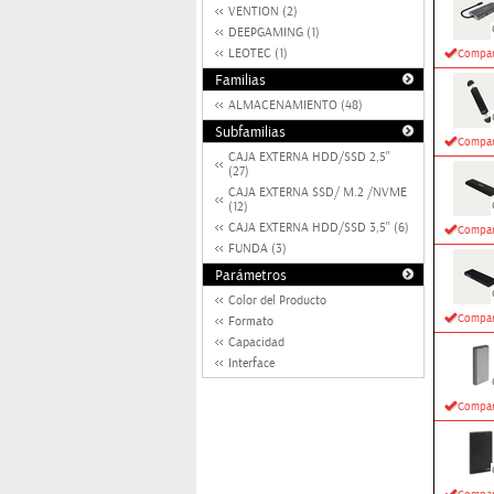
VENTION (2)
DEEPGAMING (1)
LEOTEC (1)
Compar
Familias
ALMACENAMIENTO (48)
Subfamilias
Compar
CAJA EXTERNA HDD/SSD 2,5"
(27)
CAJA EXTERNA SSD/ M.2 /NVME
(12)
CAJA EXTERNA HDD/SSD 3,5" (6)
Compar
FUNDA (3)
Parámetros
Color del Producto
Compar
Formato
Capacidad
Interface
Compar