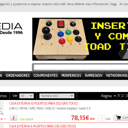
egación y ayudarnos a mejorar nuestro sitio web. Para obtener más información, haga . Al con
A
ORDENADORES
COMPONENTES
PERIFERICOS
IMPRESION
NETWORKING
Ver:
«
1
2
3
ctos
Página:
CAJA EXTERNA 10 PUERTOS PARA SSD GRIS TOOQ
USB-C/ HDMI/ 1xPD/ RJ45/ USB2.0/ 1xLector tarjetas/ 1xJack 3.5
78,15€
CO
»
uds.
PVP
ar
Con stock
CAJA EXTERNA 6 PUERTOS PARA SSD GRIS TOOQ