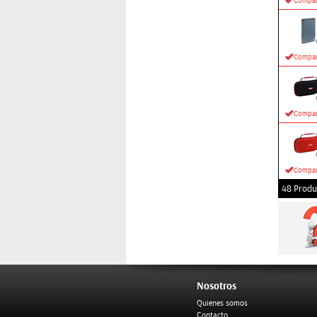
Compar
Compar
Compar
Compar
48 Produ
Nosotros
Quienes somos
Contacto