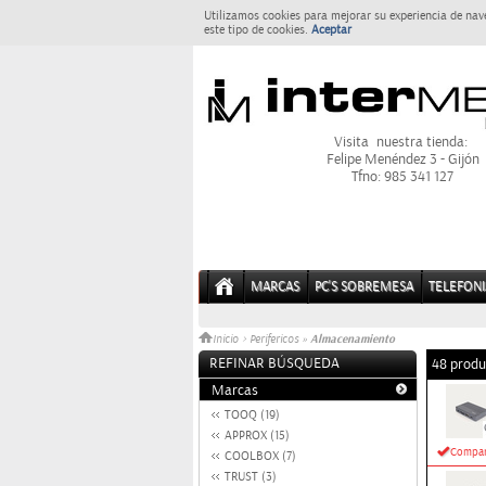
Utilizamos cookies para mejorar su experiencia de nav
este tipo de cookies.
Aceptar
Visita nuestra tienda:
Felipe Menéndez 3 - Gijón
Tfno: 985 341 127
MARCAS
PC'S SOBREMESA
TELEFONI
Almacenamiento
Inicio
>
Perifericos
»
REFINAR BÚSQUEDA
48 produ
Marcas
TOOQ (19)
APPROX (15)
Compar
COOLBOX (7)
TRUST (3)