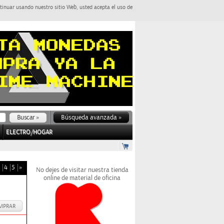
tinuar usando nuestro sitio Web, usted acepta el uso de
Búsqueda avanzada »
ELECTRO/HOGAR
4
5
»
No dejes de visitar nuestra tienda
online de material de oficina
MPRAR