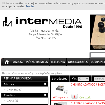
Utilizamos cookies para mejorar su experiencia de navegación y ayudarnos a mejorar nuestro
este tipo de cookies.
Aceptar
Visita nuestra tienda:
Felipe Menéndez 3 - Gijón
Tfno: 985 341 127
MARCAS
PC'S SOBREMESA
TELEFONIA
ORDENADORES
COMPONE
Adaptador backplane
Inicio
>
Componentes
»
Cajas
»
REFINAR BÚSQUEDA
Ver:
2 productos
Marcas
CHENBRO ADAPTADOR BACKPL
CHENBRO (2)
Familias
»
Comparar
Con stock
CAJAS (2)
CHENBRO ADAPTADOR BACKPL