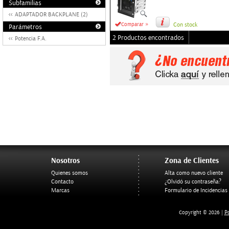
Subfamilias
ADAPTADOR BACKPLANE (2)
»
Comparar
Con stock
Parámetros
2 Productos encontrados
Potencia F.A.
Nosotros
Zona de Clientes
Quienes somos
Alta como nuevo cliente
Contacto
¿Olvidó su contraseña?
Marcas
Formulario de Incidencias
Po
Copyright © 2026 |