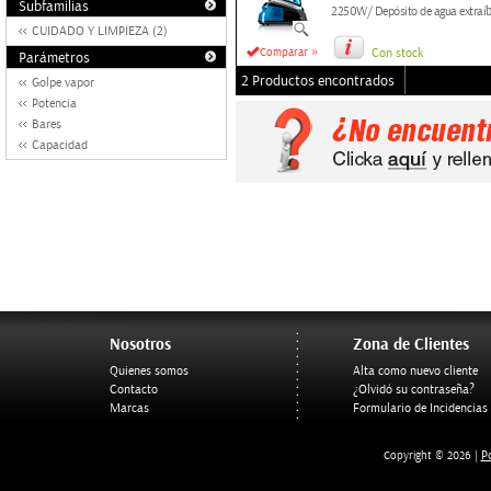
Subfamilias
2250W/ Depósito de agua extraíbl
CUIDADO Y LIMPIEZA (2)
»
Comparar
Con stock
Parámetros
2 Productos encontrados
Golpe vapor
Potencia
Bares
Capacidad
Nosotros
Zona de Clientes
Quienes somos
Alta como nuevo cliente
Contacto
¿Olvidó su contraseña?
Marcas
Formulario de Incidencias
Po
Copyright © 2026 |