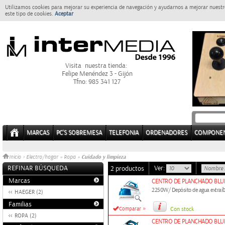
Utilizamos cookies para mejorar su experiencia de navegación y ayudarnos a mejorar nuestro
este tipo de cookies.
Aceptar
Visita nuestra tienda:
Felipe Menéndez 3 - Gijón
Tfno: 985 341 127
MARCAS
PC'S SOBREMESA
TELEFONIA
ORDENADORES
COMPONE
Cuidado y limpieza
Inicio
>
Electro/hogar
»
Ropa
»
REFINAR BÚSQUEDA
Ver:
2 productos
Marcas
CENTRO DE PLANCHADO BLU
2250W/ Depósito de agua extraíbl
HAEGER (2)
Familias
»
Comparar
Con stock
ROPA (2)
CENTRO DE PLANCHADO BLU