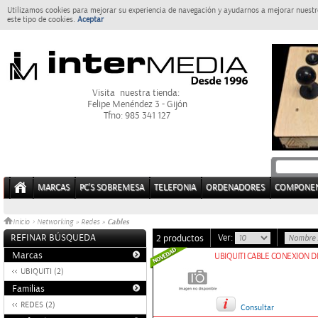
Utilizamos cookies para mejorar su experiencia de navegación y ayudarnos a mejorar nuestro
este tipo de cookies.
Aceptar
Visita nuestra tienda:
Felipe Menéndez 3 - Gijón
Tfno: 985 341 127
MARCAS
PC'S SOBREMESA
TELEFONIA
ORDENADORES
COMPONE
Cables
Inicio
>
Networking
»
Redes
»
REFINAR BÚSQUEDA
Ver:
2 productos
Marcas
UBIQUITI CABLE CONEXION DI
UBIQUITI (2)
Familias
REDES (2)
Consultar