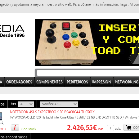
egación y ayudarnos a mejorar nuestro sitio web. Para obtener más información, haga . Al con
A
ORDENADORES
COMPONENTES
PERIFERICOS
IMPRESION
NETWORKING
Ver:
tos
NOTEBOOK ASUS EXPERTBOOK B9 B9406CAA-TH0301X
14" WQXGA+OLED 120 Hz táctil Intel Core Ultra 7 356H/ 32 GB LPDDR5X 1 TB SSD / Windows 1
2.426,55€
CO
»
uds.
PVP
ar
Con stock
tos encontrados