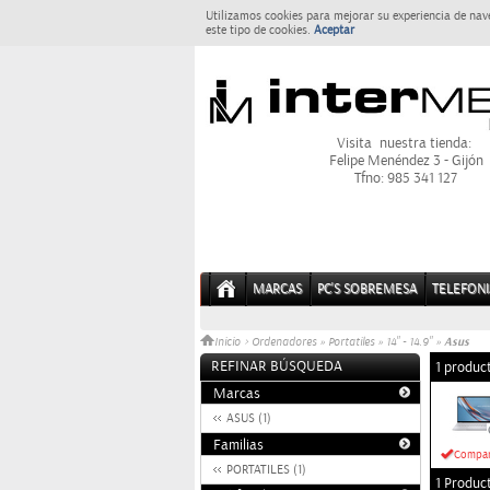
Utilizamos cookies para mejorar su experiencia de nav
este tipo de cookies.
Aceptar
Visita nuestra tienda:
Felipe Menéndez 3 - Gijón
Tfno: 985 341 127
MARCAS
PC'S SOBREMESA
TELEFONI
Asus
Inicio
>
Ordenadores
»
Portatiles
»
14" - 14.9"
»
REFINAR BÚSQUEDA
1 produc
Marcas
ASUS (1)
Familias
Compar
PORTATILES (1)
1 Produc