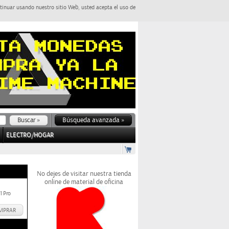
tinuar usando nuestro sitio Web, usted acepta el uso de
Búsqueda avanzada »
ELECTRO/HOGAR
No dejes de visitar nuestra tienda
online de material de oficina
1 Pro
MPRAR