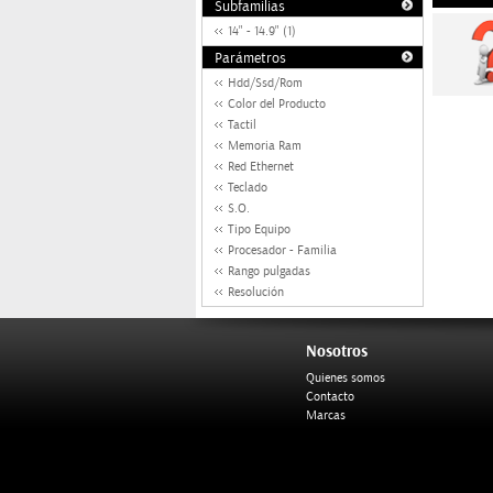
Subfamilias
14" - 14.9" (1)
Parámetros
Hdd/Ssd/Rom
Color del Producto
Tactil
Memoria Ram
Red Ethernet
Teclado
S.O.
Tipo Equipo
Procesador - Familia
Rango pulgadas
Resolución
Nosotros
Quienes somos
Contacto
Marcas