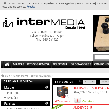
Utilizamos cookies para mejorar su experiencia de navegación y ayudarnos a mejorar nuestro
este tipo de cookies.
Aceptar
Visita nuestra tienda:
Felipe Menéndez 3 - Gijón
Tfno: 985 341 127
MARCAS
PC'S SOBREMESA
TELEFONIA
ORDENADORES
COMPONE
Microprocesadores
Inicio
>
Componentes
»
REFINAR BÚSQUEDA
Ver:
163 productos
Marcas
AMD RYZEN 5 5500 AM4 TRA
AM4 / 16MB Caché L3 / 6 Núcleos,
INTEL (110)
AMD (53)
»
Comparar
Con stock
Familias
AMD EPYC 9115