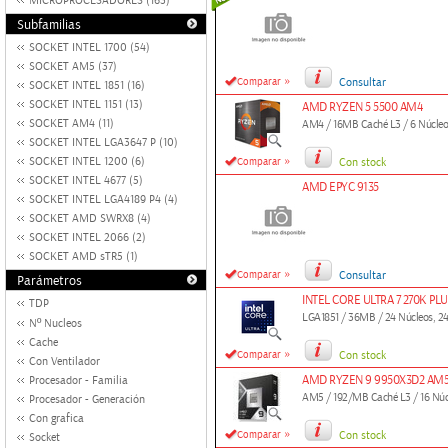
MICROPROCESADORES (163)
Subfamilias
SOCKET INTEL 1700 (54)
SOCKET AM5 (37)
»
Comparar
Consultar
SOCKET INTEL 1851 (16)
SOCKET INTEL 1151 (13)
AMD RYZEN 5 5500 AM4
SOCKET AM4 (11)
AM4 / 16MB Caché L3 / 6 Núcleos
SOCKET INTEL LGA3647 P (10)
»
SOCKET INTEL 1200 (6)
Comparar
Con stock
SOCKET INTEL 4677 (5)
AMD EPYC 9135
SOCKET INTEL LGA4189 P4 (4)
SOCKET AMD SWRX8 (4)
SOCKET INTEL 2066 (2)
SOCKET AMD sTR5 (1)
»
Comparar
Consultar
Parámetros
INTEL CORE ULTRA 7 270K PLU
TDP
LGA1851 / 36MB / 24 Núcleos, 24 
Nº Nucleos
Cache
»
Comparar
Con stock
Con Ventilador
AMD RYZEN 9 9950X3D2 AM
Procesador - Familia
AM5 / 192/MB Caché L3 / 16 Núcl
Procesador - Generación
Con grafica
»
Comparar
Con stock
Socket