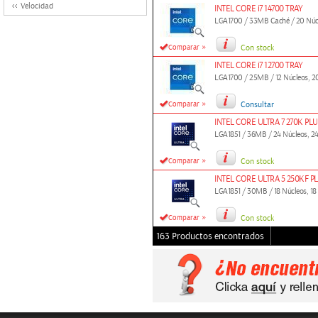
Velocidad
INTEL CORE i7 14700 TRAY
LGA1700 / 33MB Caché / 20 Núcleo
»
Comparar
Con stock
INTEL CORE i7 12700 TRAY
LGA1700 / 25MB / 12 Núcleos, 20 
»
Comparar
Consultar
INTEL CORE ULTRA 7 270K PL
LGA1851 / 36MB / 24 Núcleos, 24
»
Comparar
Con stock
INTEL CORE ULTRA 5 250KF P
LGA1851 / 30MB / 18 Núcleos, 18
»
Comparar
Con stock
163 Productos encontrados