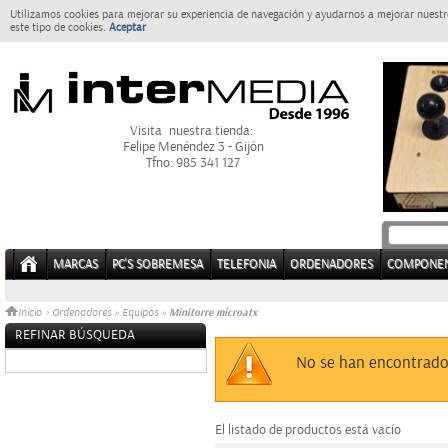
Utilizamos cookies para mejorar su experiencia de navegación y ayudarnos a mejorar nuestro
este tipo de cookies.
Aceptar
Visita nuestra tienda:
Felipe Menéndez 3 - Gijón
Tfno: 985 341 127
MARCAS
PC'S SOBREMESA
TELEFONIA
ORDENADORES
COMPONE
Minitorre microatx
Inicio
>
Ordenadores
»
Equipos
»
REFINAR BÚSQUEDA
Sin datos
No se han encontrado
El listado de productos está vacío