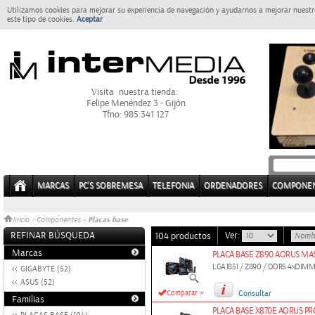
Utilizamos cookies para mejorar su experiencia de navegación y ayudarnos a mejorar nuestro
este tipo de cookies.
Aceptar
Visita nuestra tienda:
Felipe Menéndez 3 - Gijón
Tfno: 985 341 127
MARCAS
PC'S SOBREMESA
TELEFONIA
ORDENADORES
COMPONE
Placas base
Inicio
>
Componentes
»
REFINAR BÚSQUEDA
Ver:
104 productos
Marcas
PLACA BASE Z890 AORUS MAS
LGA1851 / Z890 / DDR5 4xDIMM /
GIGABYTE (52)
ASUS (52)
»
Comparar
Consultar
Familias
PLACA BASE X870E AORUS PR