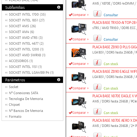
PLACAS BASE (104)
AM5 / X870E / DDR5 4xDIMM / 
Subfamilias
»
SOCKET INTEL 1700 (35)
Comparar
Consultar
SOCKET INTEL 1851 (27)
PLACA BASE TRX50-AI TOP-2B
SOCKET AM5 (26)
sTR5 / AMD TRX50 / DDR5 ECC / 
SOCKET AM4 (6)
SOCKET AMD sTR5 (3)
»
Comparar
Consultar
SOCKET INTEL 4677 (2)
PLACA BASE Z890 D PLUS GI
SOCKET INTEL 1200 (1)
LGA1851 / DDR5 hasta 256GB / PC
SOCKET AMD SWRX8 (1)
ACCESORIOS (1)
»
Comparar
Con stock
SOCKET INTEL 1151 (1)
PLACA BASE Z890 EAGLE WIFI
SOCKET INTEL LGA4189 P4 (1)
LGA1851 / DDR5 hasta 256GB / ATX
Parámetros
Socket
»
Comparar
Con stock
Nº Conexiones SATA
PLACA BASE X870E EAGLE X W
Tecnologia De Memoria
AM5 / DDR5 hasta 256GB / PCIe 5
Chipset
Nº Bancos De Memoria
»
Comparar
Con stock
Formato
PLACA BASE X870E AERO X 
AM5 / DDR5 hasta 256GB / 2× PC