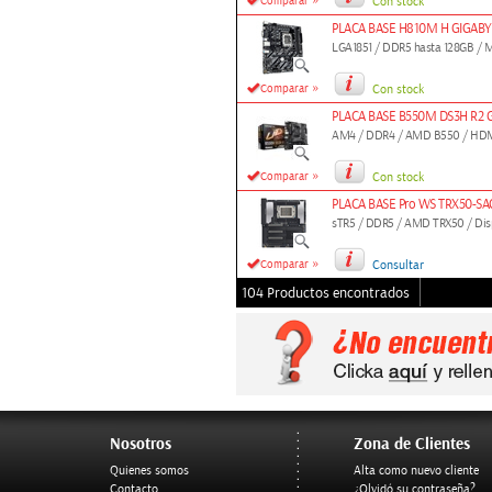
»
Comparar
Con stock
PLACA BASE H810M H GIGABY
LGA1851 / DDR5 hasta 128GB / M
»
Comparar
Con stock
PLACA BASE B550M DS3H R2 
AM4 / DDR4 / AMD B550 / HDMI x
»
Comparar
Con stock
PLACA BASE Pro WS TRX50-SA
sTR5 / DDR5 / AMD TRX50 / Disp
»
Comparar
Consultar
104 Productos encontrados
Nosotros
Zona de Clientes
Quienes somos
Alta como nuevo cliente
Contacto
¿Olvidó su contraseña?