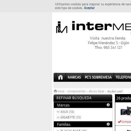
Utilizamos cookies para mejorar su experiencia de nav
este tipo de cookies.
Aceptar
Visita nuestra tienda:
Felipe Menéndez 3 - Gijón
Tfno: 985 341 127
MARCAS
PC'S SOBREMESA
TELEFONI
Socket am5
Inicio
>
Componentes
»
Placas base
»
REFINAR BÚSQUEDA
26 produ
Marcas
ASUS (13)
GIGABYTE (13)
Compar
Familias