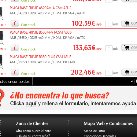
»
PVP
ar
Con stock
PLACA BASE PRIME A620AM-A-CSM ASUS
AM5 / A620 / DDR5 4xDIMM / HDMI, DP, VGA / mATX
102,59€
CO
»
uds.
PVP
ar
Con stock
PLACA BASE PRIME B650M-A II-CSM ASUS
AM5 / B650 / DDR5 4xDIMM / HDMI, DP, VGA / mATX
133,63€
CO
»
uds.
PVP
ar
Con stock
PLACA BASE PRIME B850-PLUS-CSM ASUS
AM5 / B850 / DDR5 4xDIMM / HDMI, DP / ATX
202,46€
CO
»
uds.
PVP
ar
Con stock
«
1
ctos encontrados
Zona de Clientes
Mapa Web y Condiciones
Alta como nuevo cliente
Mapa del sitio
¿Olvidó su contraseña?
Condiciones generales