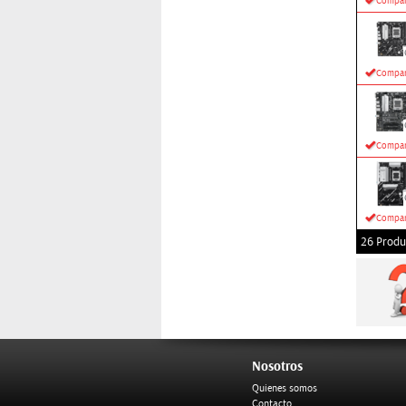
Compar
Compar
Compar
Compar
26 Produ
Nosotros
Quienes somos
Contacto