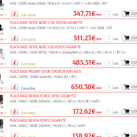
AM5 / DDR5 hasta 256GB / PCIe 5.0 + 4x M.2 / WiFi 7 + LAN 5GbE / ATX
347,71€
CO
»
uds.
PVP
ar
Con stock
PLACA BASE X870E AERO X DK WOOD GIGABYTE
AM5 / DDR5 hasta 256GB / 2× PCIe 5.0 + 4× M.2 / WiFi 7 + LAN 5GbE / ATX
511,23€
CO
»
uds.
PVP
ar
Con stock
PLACA BASE X870E AERO X3D WOOD GIGABYTE
AM5 / DDR5 / AMD X870E / HDMI x1, DisplayPort x1, USB4 x2 / ATX / Wi-Fi 7 + BT 5.4
485,51€
CO
»
uds.
PVP
ar
Con stock
PLACA BASE PROART X870E-CREATOR WIFI ASUS
AM5 / X870E / DDR5 4xDIMM / HDMI, DP / ATX
650,38€
CO
»
uds.
PVP
ar
Consultar
PLACA BASE B850M FORCE WF6E GIGABYTE
AM5 / B850 / DDR5 2xDIMM / HDMI x1 / DP x1 / Wi-Fi 6E / mATX
172,62€
CO
»
uds.
PVP
ar
Con stock
PLACA BASE B850M FORCE GIGABYTE
AM5 / B850 / DDR5 2xDIMM / HDMI x1 / DP x1 / mATX
158,92€
CO
uds.