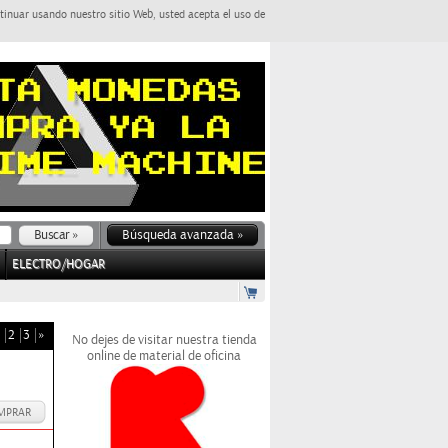
tinuar usando nuestro sitio Web, usted acepta el uso de
Búsqueda avanzada »
ELECTRO/HOGAR
2
3
»
No dejes de visitar nuestra tienda
online de material de oficina
MPRAR