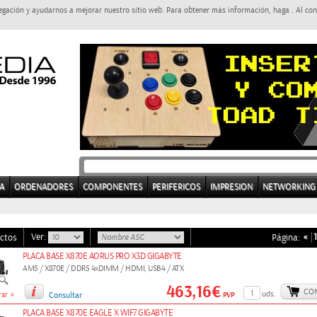
egación y ayudarnos a mejorar nuestro sitio web. Para obtener más información, haga . Al con
A
ORDENADORES
COMPONENTES
PERIFERICOS
IMPRESION
NETWORKING
Ver:
«
1
ctos
Página:
PLACA BASE X870E AORUS PRO X3D GIGABYTE
AM5 / X870E / DDR5 4xDIMM / HDMI, USB4 / ATX
463,16€
CO
»
uds.
PVP
ar
Consultar
PLACA BASE X870E EAGLE X WIF7 GIGABYTE