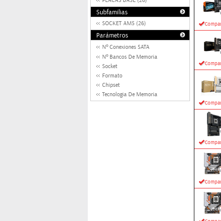
PLACAS BASE (26)
Subfamilias
SOCKET AM5 (26)
Compar
Parámetros
Nº Conexiones SATA
Nº Bancos De Memoria
Compar
Socket
Formato
Chipset
Tecnologia De Memoria
Compar
Compar
Compar