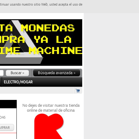
tinuar usando nuestro sitio Web, usted acepta el uso de
Búsqueda avanzada »
ELECTRO/HOGAR
No dejes de visitar nuestra tienda
online de material de oficina
EDAS
MPRAR