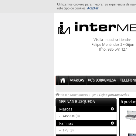
Utilizamos cookies para mejorar su experiencia de nav
este tipo de cookies.
Aceptar
Visita nuestra tienda:
Felipe Menéndez 3 - Gijón
Tfno: 985 341 127
MARCAS
PC'S SOBREMESA
TELEFONI
Cajon portamonedas
Inicio
>
Ordenadores
»
Tpv
»
REFINAR BÚSQUEDA
8 produc
Marcas
APPROX (8)
Familias
TPV (8)