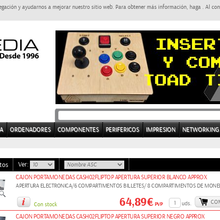
egación y ayudarnos a mejorar nuestro sitio web. Para obtener más información, haga . Al con
A
ORDENADORES
COMPONENTES
PERIFERICOS
IMPRESION
NETWORKING
Ver:
tos
CAJON PORTAMONEDAS CASH02FLIPTOP APERTURA SUPERIOR BLANCO APPROX
APERTURA ELECTRONICA/6 COMPARTIMENTOS BILLETES/ 8 COMPARTIMENTOS DE MON
64,89€
CO
uds.
PVP
Con stock
CAJON PORTAMONEDAS CASH02FLIPTOP APERTURA SUPERIOR NEGRO APPROX