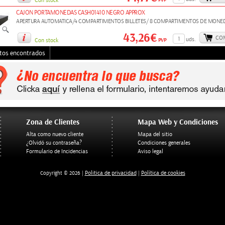
Con stock
CAJON PORTAMONEDAS CASH01410 NEGRO APPROX
APERTURA AUTOMATICA/4 COMPARTIMENTOS BILLETES/ 8 COMPARTIMENTOS DE MONE
43,26€
CO
uds.
PVP
Con stock
tos encontrados
Zona de Clientes
Mapa Web y Condiciones
Alta como nuevo cliente
Mapa del sitio
¿Olvidó su contraseña?
Condiciones generales
Formulario de Incidencias
Aviso legal
Politica de privacidad
Política de cookies
Copyright © 2026 |
|