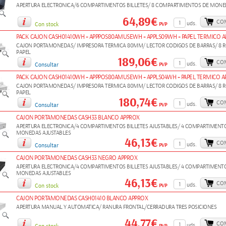
APERTURA ELECTRONICA/6 COMPARTIMENTOS BILLETES/ 8 COMPARTIMENTOS DE MON
64,89€
CO
uds.
PVP
Con stock
PACK CAJON CASH01410WH + APPPOS80AMUSEWH + APPLS09WH + PAPEL TERMICO 
CAJON PORTAMONEDAS/ IMPRESORA TERMICA 80MM/ LECTOR CODIGOS DE BARRAS/ 8 R
PAPEL
189,06€
CO
uds.
PVP
Consultar
PACK CAJON CASH01410WH + APPPOS80AMUSEWH + APPLS04WH + PAPEL TERMICO A
CAJON PORTAMONEDAS/ IMPRESORA TERMICA 80MM/ LECTOR CODIGOS DE BARRAS/ 8 R
PAPEL
180,74€
CO
uds.
PVP
Consultar
CAJON PORTAMONEDAS CASH33 BLANCO APPROX
APERTURA ELECTRONICA/4 COMPARTIMENTOS BILLETES AJUSTABLES/ 4 COMPARTIMENT
MONEDAS AJUSTABLES
46,13€
CO
uds.
PVP
Consultar
CAJON PORTAMONEDAS CASH33 NEGRO APPROX
APERTURA ELECTRONICA/4 COMPARTIMENTOS BILLETES AJUSTABLES/ 4 COMPARTIMENT
MONEDAS AJUSTABLES
46,13€
CO
uds.
PVP
Con stock
CAJON PORTAMONEDAS CASH01410 BLANCO APPROX
APERTURA MANUAL Y AUTOMATICA/ RANURA FRONTAL/CERRADURA TRES POSICIONES
44,77€
CO
uds.
PVP