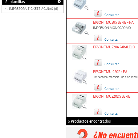
Subfamilias
IMPRESORA TICKETS AGUJAS (6)
Consultar
EPSON TMU295 SERIE + F.A.
IMPRESION MONOCROMO
Consultar
EPSON TMU220A PARALELO
Consultar
EPSON TMU-950P + F.A.
Impresora matricial de alto rend
Consultar
EPSON TMU220DS SERIE
Consultar
6 Productos encontrados