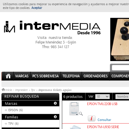
Utilizamos cookies para mejorar su experiencia de navegación y ayudarnos a mejorar nuestro
este tipo de cookies.
Aceptar
Visita nuestra tienda:
Felipe Menéndez 3 - Gijón
Tfno: 985 341 127
MARCAS
PC'S SOBREMESA
TELEFONIA
ORDENADORES
COMPONE
Impresora tickets agujas
Inicio
>
Impresion
»
Tpv
»
REFINAR BÚSQUEDA
Ver:
6 productos
Marcas
EPSON TMU220B USB
EPSON (6)
Familias
Consultar
TPV (6)
EPSON TM-U950 SERIE