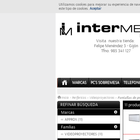
Utilizamos cookies para mejorar su experiencia de nav
este tipo de cookies.
Aceptar
Visita nuestra tienda:
Felipe Menéndez 3 - Gijón
Tfno: 985 341 127
MARCAS
PC'S SOBREMESA
TELEFONI
Pantallas de p
Inicio
>
Perifericos
»
Videoproyectores
»
REFINAR BÚSQUEDA
11 produ
Marcas
APPROX (11)
Familias
VIDEOPROYECTORES (11)