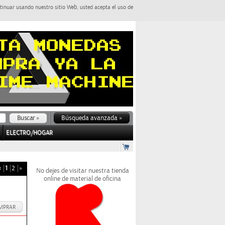
tinuar usando nuestro sitio Web, usted acepta el uso de
Búsqueda avanzada »
ELECTRO/HOGAR
«
1
2
»
No dejes de visitar nuestra tienda
online de material de oficina
MPRAR