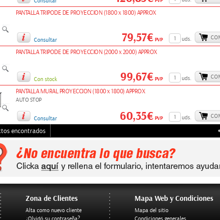
PVP
Consultar
PANTALLA TRIPODE DE PROYECCION (1800 x 1800) APPROX
79,57€
CO
uds.
PVP
Consultar
PANTALLA TRIPODE DE PROYECCION (2000 x 2000) APPROX
99,67€
CO
uds.
PVP
Con stock
PANTALLA MURAL PROYECCION (1800 x 1800) APPROX
AUTO STOP
60,35€
CO
uds.
PVP
Consultar
ctos encontrados
Zona de Clientes
Mapa Web y Condiciones
Alta como nuevo cliente
Mapa del sitio
¿Olvidó su contraseña?
Condiciones generales