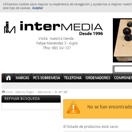
Utilizamos cookies para mejorar su experiencia de navegación y ayudarnos a mejorar nuestro
este tipo de cookies.
Aceptar
Visita nuestra tienda:
Felipe Menéndez 3 - Gijón
Tfno: 985 341 127
MARCAS
PC'S SOBREMESA
TELEFONIA
ORDENADORES
COMPONE
Tv 19"-28"
Inicio
>
Electro/hogar
»
Televisores
»
REFINAR BÚSQUEDA
Sin datos
No se han encontrado
El listado de productos está vacío