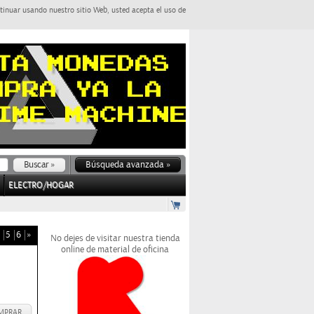
tinuar usando nuestro sitio Web, usted acepta el uso de
Búsqueda avanzada »
ELECTRO/HOGAR
5
6
»
No dejes de visitar nuestra tienda
online de material de oficina
MPRAR