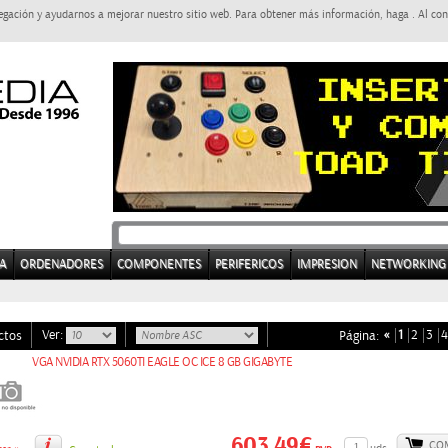
egación y ayudarnos a mejorar nuestro sitio web. Para obtener más información, haga . Al con
A
ORDENADORES
COMPONENTES
PERIFERICOS
IMPRESION
NETWORKING
Ver:
«
1
2
3
4
ctos
Página:
VGA NVIDIA RTX 5060TI EAGLE OC ICE 8 GB GIGABYTE
603,49€
CO