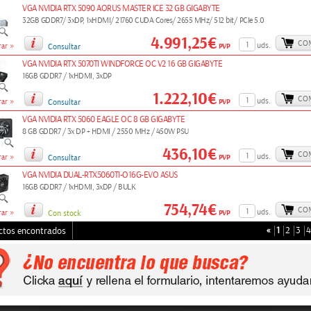
VGA NVIDIA RTX 5090 AORUS MASTER ICE 32 GB GIGABYTE
32GB GDDR7/ 3xDP, 1xHDMI/ 21760 CUDA Cores/ 2655 MHz/ 512 bit/ PCIe 5.0
4.991,25€
CO
»
uds.
PVP
ar
Consultar
VGA NVIDIA RTX 5070TI WINDFORCE OC V2 16 GB GIGABYTE
16GB GDDR7 / 1xHDMI, 3xDP
1.222,10€
CO
»
uds.
PVP
ar
Consultar
VGA NVIDIA RTX 5060 EAGLE OC 8 GB GIGABYTE
8 GB GDDR7 / 3x DP + HDMI / 2550 MHz / 450W PSU
436,10€
CO
»
uds.
PVP
ar
Consultar
VGA NVIDIA DUAL-RTX5060TI-O16G-EVO ASUS
16GB GDDR7 / 1xHDMI, 3xDP / BULK
754,74€
CO
»
uds.
PVP
ar
Con stock
«
1
2
3
4
ctos encontrados