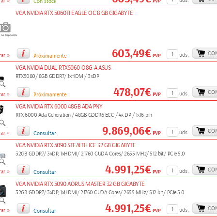
»
uds.
PVP
ar
Con stock
VGA NVIDIA RTX 5060TI EAGLE OC 8 GB GIGABYTE
603,49€
CO
»
uds.
PVP
ar
Próximamente
VGA NVIDIA DUAL-RTX5060-O8G-A ASUS
RTX5060/ 8GB GDDR7/ 1xHDMI/ 3xDP
478,07€
CO
»
uds.
PVP
ar
Próximamente
VGA NVIDIA RTX 6000 48GB ADA PNY
RTX 6000 Ada Generation / 48GB GDDR6 ECC / 4x DP / 1x16-pin
9.869,06€
CO
»
uds.
PVP
ar
Consultar
VGA NVIDIA RTX 5090 STEALTH ICE 32 GB GIGABYTE
32GB GDDR7/ 3xDP, 1xHDMI/ 21760 CUDA Cores/ 2655 MHz/ 512 bit/ PCIe 5.0
4.991,25€
CO
»
uds.
PVP
ar
Consultar
VGA NVIDIA RTX 5090 AORUS MASTER 32 GB GIGABYTE
32GB GDDR7/ 3xDP, 1xHDMI/ 21760 CUDA Cores/ 2655 MHz/ 512 bit/ PCIe 5.0
4.991,25€
CO
»
uds.
PVP
ar
Consultar