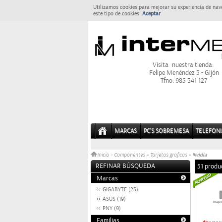
Utilizamos cookies para mejorar su experiencia de nav
este tipo de cookies.
Aceptar
Visita nuestra tienda:
Felipe Menéndez 3 - Gijón
Tfno: 985 341 127
MARCAS
PC'S SOBREMESA
TELEFONI
Nvidia
Inicio
>
Componentes
»
Tarjetas graficas
»
REFINAR BÚSQUEDA
51 produ
Marcas
GIGABYTE (23)
ASUS (19)
PNY (9)
Familias