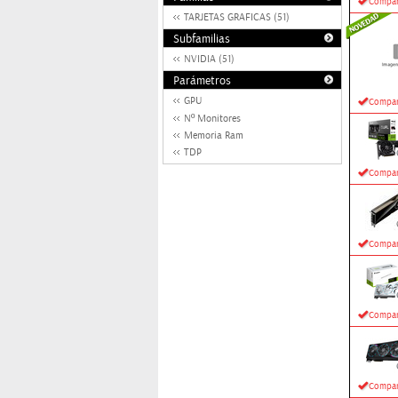
Compar
TARJETAS GRAFICAS (51)
Subfamilias
NVIDIA (51)
Parámetros
GPU
Compar
Nº Monitores
Memoria Ram
TDP
Compar
Compar
Compar
Compar