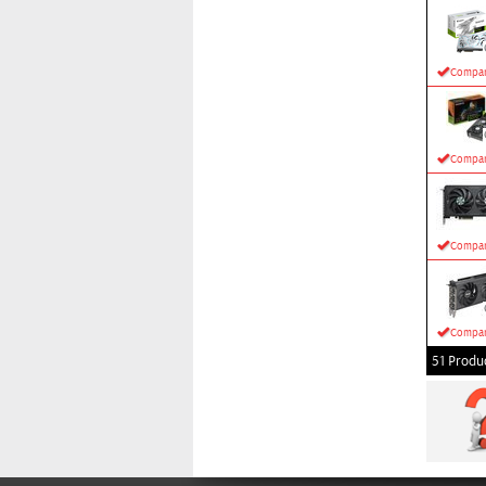
Compar
Compar
Compar
Compar
51 Produ