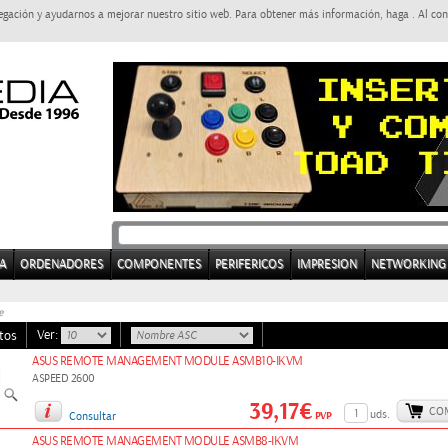
egación y ayudarnos a mejorar nuestro sitio web. Para obtener más información, haga . Al con
A
ORDENADORES
COMPONENTES
PERIFERICOS
IMPRESION
NETWORKING
e
Ver:
tos
ASUS REMOTE MANAGEMENT MODULE ASMB10-IKVM
ASPEED 2600
39,17€
CO
uds.
PVP
Consultar
ASUS REMOTE MANAGEMENT MODULE ASMB8-IKVM