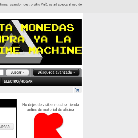
tinuar usando nuestro sitio Web, usted acepta el uso de
Búsqueda avanzada »
ELECTRO/HOGAR
No dejes de visitar nuestra tienda
online de material de oficina
MPRAR