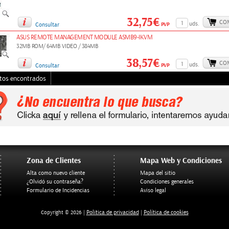
32,75€
CO
uds.
PVP
Consultar
ASUS REMOTE MANAGEMENT MODULE ASMB9-IKVM
32MB ROM/ 64MB VIDEO / 384MB
38,57€
CO
uds.
PVP
Consultar
tos encontrados
Zona de Clientes
Mapa Web y Condiciones
Alta como nuevo cliente
Mapa del sitio
¿Olvidó su contraseña?
Condiciones generales
Formulario de Incidencias
Aviso legal
Politica de privacidad
Política de cookies
Copyright © 2026 |
|