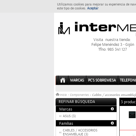
Utilizamos cookies para mejorar su experiencia de nav
este tipo de cookies.
Aceptar
Visita nuestra tienda:
Felipe Menéndez 3 - Gijón
Tfno: 985 341 127
MARCAS
PC'S SOBREMESA
TELEFONI
Cables / accesorios ensamblaj
Inicio
>
Componentes
»
REFINAR BÚSQUEDA
3 produc
Marcas
ASUS (3)
Familias
CABLES / ACCESORIOS
ENSAMBLAJE (3)