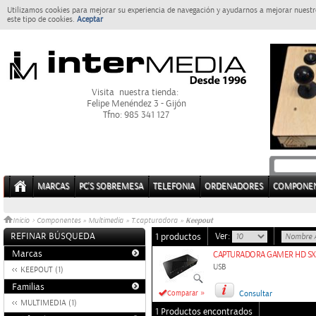
Utilizamos cookies para mejorar su experiencia de navegación y ayudarnos a mejorar nuestro
este tipo de cookies.
Aceptar
Visita nuestra tienda:
Felipe Menéndez 3 - Gijón
Tfno: 985 341 127
MARCAS
PC'S SOBREMESA
TELEFONIA
ORDENADORES
COMPONE
Keepout
Inicio
>
Componentes
»
Multimedia
»
T.capturadora
»
REFINAR BÚSQUEDA
Ver:
1 productos
Marcas
CAPTURADORA GAMER HD SX
USB
KEEPOUT (1)
Familias
»
Comparar
Consultar
MULTIMEDIA (1)
1 Productos encontrados