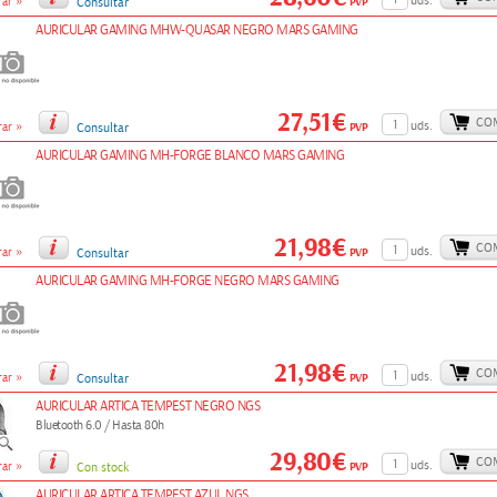
»
uds.
PVP
ar
Consultar
AURICULAR GAMING MHW-QUASAR NEGRO MARS GAMING
27,51€
CO
»
uds.
PVP
ar
Consultar
AURICULAR GAMING MH-FORGE BLANCO MARS GAMING
21,98€
CO
»
uds.
PVP
ar
Consultar
AURICULAR GAMING MH-FORGE NEGRO MARS GAMING
21,98€
CO
»
uds.
PVP
ar
Consultar
AURICULAR ARTICA TEMPEST NEGRO NGS
Bluetooth 6.0 / Hasta 80h
29,80€
CO
»
uds.
PVP
ar
Con stock
AURICULAR ARTICA TEMPEST AZUL NGS