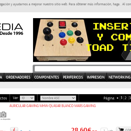
egación y ayudarnos a mejorar nuestro sitio web. Para obtener más información, haga . Al con
A
ORDENADORES
COMPONENTES
PERIFERICOS
IMPRESION
NETWORKING
Ver:
«
1
2
3
ctos
Página:
AURICULAR GAMING MHW-QUASAR BLANCO MARS GAMING
28,60€
CO