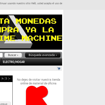
tinuar usando nuestro sitio Web, usted acepta el uso de
Búsqueda avanzada »
ELECTRO/HOGAR
4
5
»
No dejes de visitar nuestra tienda
online de material de oficina
MPRAR