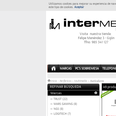
Utilizamos cookies para mejorar su experiencia de nav
este tipo de cookies.
Aceptar
Visita nuestra tienda:
Felipe Menéndez 3 - Gijón
Tfno: 985 341 127
MARCAS
PC'S SOBREMESA
TELEFONI
Auriculares
Inicio
>
Perifericos
»
Multimedia
»
REFINAR BÚSQUEDA
49 produ
Marcas
TRUST (22)
MARS GAMING (8)
NGS (8)
LOGITECH (7)