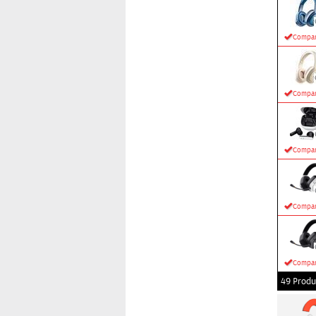
Compar
Compar
Compar
Compar
Compar
49 Produ