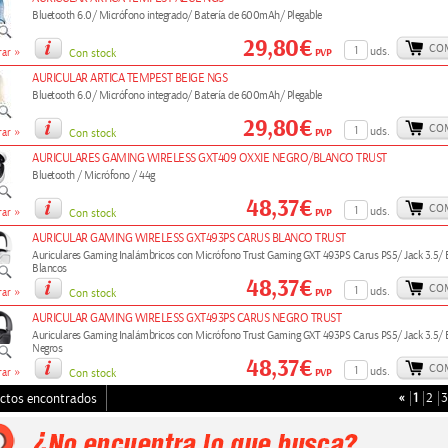
Bluetooth 6.0/ Micrófono integrado/ Batería de 600mAh/ Plegable
29,80€
CO
»
uds.
PVP
ar
Con stock
AURICULAR ARTICA TEMPEST BEIGE NGS
Bluetooth 6.0/ Micrófono integrado/ Batería de 600mAh/ Plegable
29,80€
CO
»
uds.
PVP
ar
Con stock
AURICULARES GAMING WIRELESS GXT409 OXXIE NEGRO/BLANCO TRUST
Bluetooth / Micrófono / 44g
48,37€
CO
»
uds.
PVP
ar
Con stock
AURICULAR GAMING WIRELESS GXT493PS CARUS BLANCO TRUST
Auriculares Gaming Inalámbricos con Micrófono Trust Gaming GXT 493PS Carus PS5/ Jack 3.5/ 
Blancos
48,37€
CO
»
uds.
PVP
ar
Con stock
AURICULAR GAMING WIRELESS GXT493PS CARUS NEGRO TRUST
Auriculares Gaming Inalámbricos con Micrófono Trust Gaming GXT 493PS Carus PS5/ Jack 3.5/ 
Negros
48,37€
CO
»
uds.
PVP
ar
Con stock
«
1
2
3
ctos encontrados