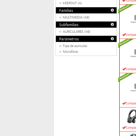
Compar
KEEPOUT (4)
Familias
MULTIMEDIA (49)
Subfamilias
AURICULARES (49)
Compar
Parámetros
Tipo de auricular
Microfono
Compar
Compar
Compar