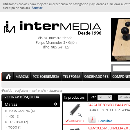
Utilizamos cookies para mejorar su experiencia de navegación y ayudarnos a mejorar nuestro
este tipo de cookies.
Aceptar
Visita nuestra tienda:
Felipe Menéndez 3 - Gijón
Tfno: 985 341 127
MARCAS
PC'S SOBREMESA
TELEFONIA
ORDENADORES
COMPONE
Altavoces
Inicio
>
Perifericos
»
Multimedia
»
REFINAR BÚSQUEDA
Ver:
15 productos
Marcas
BARRA DE SONIDO INALAMBR
BARRA DE SONIDO DE 20W INA
MARS GAMING (6)
NGS (5)
»
Comparar
Consultar
LOGITECH (2)
TOOQ (1)
ALTAVOCES MULTIMEDIA 2.0 