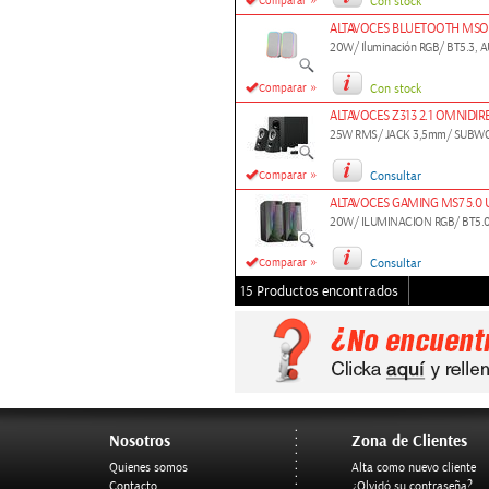
»
Comparar
Con stock
ALTAVOCES BLUETOOTH MS
20W/ Iluminación RGB/ BT5.3, AU
»
Comparar
Con stock
ALTAVOCES Z313 2.1 OMNIDI
25W RMS/ JACK 3,5mm/ SUBW
»
Comparar
Consultar
ALTAVOCES GAMING MS7 5.0
20W/ ILUMINACION RGB/ BT5.
»
Comparar
Consultar
15 Productos encontrados
Nosotros
Zona de Clientes
Quienes somos
Alta como nuevo cliente
Contacto
¿Olvidó su contraseña?