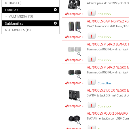
TRUST (1)
Altavoz para PC de 12W y CONE
Familias
»
Comparar
Con stock
MULTIMEDIA (15)
ALTAVOCES GAMING MS72 R
Subfamilias
15W/ Iluminación RGB Flow/ USB
ALTAVOCES (15)
»
Comparar
Con stock
ALTAVOCES MS-PRO BLANCO
Iluminación RGB Flow dinámica/
»
Comparar
Con stock
ALTAVOCES MS-PRO NEGRO 
Iluminación RGB Flow dinámica/
»
Comparar
Consultar
ALTAVOCES Z150 2.0 NEGRO 
3W RMS/ Jack 3,5mm/ Control d
»
Comparar
Con stock
ALTAVOCES POLO 2.0 NEGRO 
8W/ Alimentación por USB/ Cone