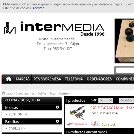
Utilizamos cookies para mejorar su experiencia de navegación y ayudarnos a mejorar nuestro
este tipo de cookies.
Aceptar
Visita nuestra tienda:
Felipe Menéndez 3 - Gijón
Tfno: 985 341 127
MARCAS
PC'S SOBREMESA
TELEFONIA
ORDENADORES
COMPONE
Vention
Inicio
>
Componentes
»
Cables
»
Svga
»
REFINAR BÚSQUEDA
Ver:
1 productos
Marcas
CABLE SVGA VGA M-M 1.5 M
1.5m/ De VGA a VGA
VENTION (1)
Familias
»
Comparar
Con stock
CABLES (1)
1 Productos encontrados