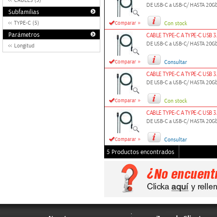
CABLES (5)
DE USB-C a USB-C/ HASTA 20G
Subfamilias
»
TYPE-C (5)
Comparar
Con stock
Parámetros
CABLE TYPE-C A TYPE-C USB 
DE USB-C a USB-C/ HASTA 20Gb
Longitud
»
Comparar
Consultar
CABLE TYPE-C A TYPE-C USB
DE USB-C a USB-C/ HASTA 20G
»
Comparar
Con stock
CABLE TYPE-C A TYPE-C USB 
DE USB-C a USB-C/ HASTA 20G
»
Comparar
Consultar
5 Productos encontrados