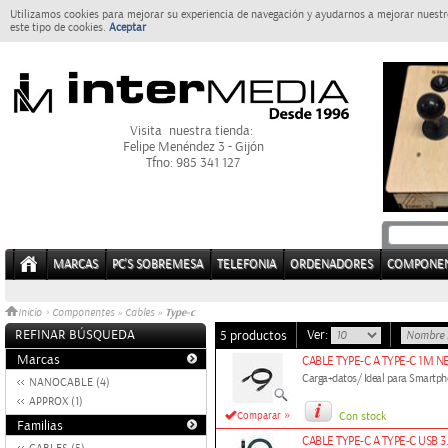
Utilizamos cookies para mejorar su experiencia de navegación y ayudarnos a mejorar nuestro
este tipo de cookies.
Aceptar
Visita nuestra tienda:
Felipe Menéndez 3 - Gijón
Tfno: 985 341 127
MARCAS
PC'S SOBREMESA
TELEFONIA
ORDENADORES
COMPONE
Type-c
Inicio
>
Componentes
»
Cables
»
REFINAR BÚSQUEDA
Ver:
5 productos
Marcas
CABLE TYPE-C A TYPE-C 1M 
Carga+datos/ Ideal para Smartp
NANOCABLE (4)
APPROX (1)
»
Comparar
Con stock
Familias
CABLE TYPE-C A TYPE-C USB