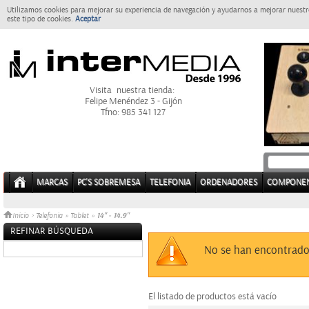
Utilizamos cookies para mejorar su experiencia de navegación y ayudarnos a mejorar nuestro
este tipo de cookies.
Aceptar
Visita nuestra tienda:
Felipe Menéndez 3 - Gijón
Tfno: 985 341 127
MARCAS
PC'S SOBREMESA
TELEFONIA
ORDENADORES
COMPONE
14" - 14.9"
Inicio
>
Telefonia
»
Tablet
»
REFINAR BÚSQUEDA
Sin datos
No se han encontrado
El listado de productos está vacío