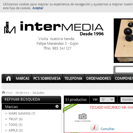
Utilizamos cookies para mejorar su experiencia de navegación y ayudarnos a mejorar nuestro
este tipo de cookies.
Aceptar
Visita nuestra tienda:
Felipe Menéndez 3 - Gijón
Tfno: 985 341 127
MARCAS
PC'S SOBREMESA
TELEFONIA
ORDENADORES
COMPONE
Teclados
Inicio
>
Perifericos
»
REFINAR BÚSQUEDA
Ver:
51 productos
Marcas
TECLADO MECANICO MK-MA
MARS GAMING (7)
TRUST (6)
TOOQ (5)
Consultar
APPLE (5)