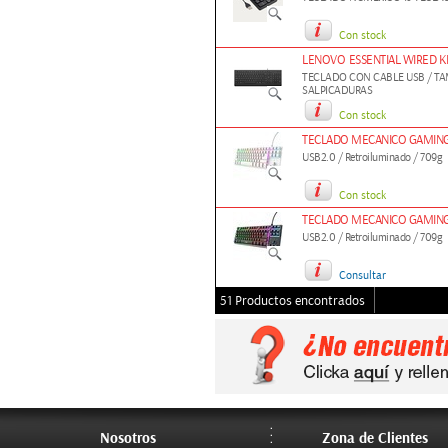
Con stock
LENOVO ESSENTIAL WIRED K
TECLADO CON CABLE USB / TA
SALPICADURAS
Con stock
TECLADO MECANICO GAMING 
USB2.0 / Retroiluminado / 709g
Con stock
TECLADO MECANICO GAMING 
USB2.0 / Retroiluminado / 709g
Consultar
51 Productos encontrados
Nosotros
Zona de Clientes