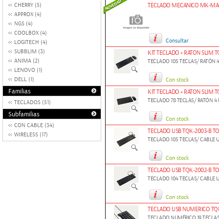
CHERRY (5)
TECLADO MECANICO MK-MA
APPROX (4)
NGS (4)
COOLBOX (4)
Consultar
LOGITECH (4)
SUBBLIM (3)
KIT TECLADO + RATON SLIM
ANIMA (2)
TECLADO 105 TECLAS/ RATÓN 
LENOVO (1)
DELL (1)
Con stock
Familias
KIT TECLADO + RATON SLIM
TECLADO 78 TECLAS/ RATÓN 4
TECLADOS (51)
Subfamilias
Con stock
CON CABLE (34)
TECLADO USB TQK-2003-B T
WIRELESS (17)
TECLADO 105 TECLAS/ CABLE 
Con stock
TECLADO USB TQK-2002-B T
TECLADO 104 TECLAS/ CABLE 
Con stock
TECLADO USB NUMERICO TQ
TECLADO NUMÉRICO 19 TECLAS