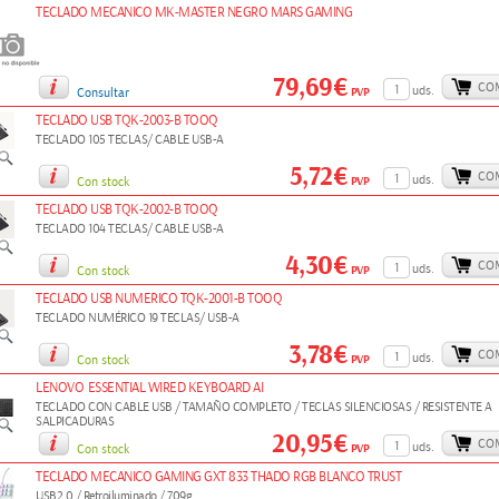
TECLADO MECANICO MK-MASTER NEGRO MARS GAMING
79,69€
CO
uds.
PVP
Consultar
TECLADO USB TQK-2003-B TOOQ
TECLADO 105 TECLAS/ CABLE USB-A
5,72€
CO
uds.
PVP
Con stock
TECLADO USB TQK-2002-B TOOQ
TECLADO 104 TECLAS/ CABLE USB-A
4,30€
CO
uds.
PVP
Con stock
TECLADO USB NUMERICO TQK-2001-B TOOQ
TECLADO NUMÉRICO 19 TECLAS/ USB-A
3,78€
CO
uds.
PVP
Con stock
LENOVO ESSENTIAL WIRED KEYBOARD AI
TECLADO CON CABLE USB / TAMAÑO COMPLETO / TECLAS SILENCIOSAS / RESISTENTE A
SALPICADURAS
20,95€
CO
uds.
PVP
Con stock
TECLADO MECANICO GAMING GXT 833 THADO RGB BLANCO TRUST
USB2.0 / Retroiluminado / 709g