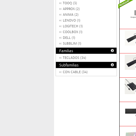
TOOQ (3)
APPROX (2)
ANIMA (2)
LENOVO (1)
LOGITECH (1)
COOLBOX (1)
DELL (1)
SUBBLIM (1)
Familias
TECLADOS (34)
Subfamilias
CON CABLE (34)