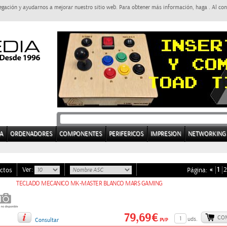
egación y ayudarnos a mejorar nuestro sitio web. Para obtener más información, haga . Al con
A
ORDENADORES
COMPONENTES
PERIFERICOS
IMPRESION
NETWORKING
Ver:
«
1
2
ctos
Página:
TECLADO MECANICO MK-MASTER BLANCO MARS GAMING
79,69€
CO
uds.
PVP
Consultar