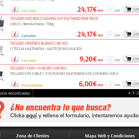
24,17€
CO
uds.
PVP
Con stock
TECLADO MECANICO GAMING GXT 833 THADO RGB TRUST
USB2.0 / Retroiluminado / 709g
24,17€
CO
uds.
PVP
Consultar
TECLADO HERITAGE BLANCO USB NGS
12 TECLAS MULTIMEDIA / AJUSTE DE INCLINACIÓN
9,20€
CO
uds.
PVP
Con stock
TECLADO FUNKY V4 NEGRO USB NGS
TECLADO CON CABLE Y 12 FUNCIONES MULTIMEDIA CON CONEXIÓN USB-A
6,00€
CO
uds.
PVP
Próximamente
«
1
2
ctos encontrados
Zona de Clientes
Mapa Web y Condiciones