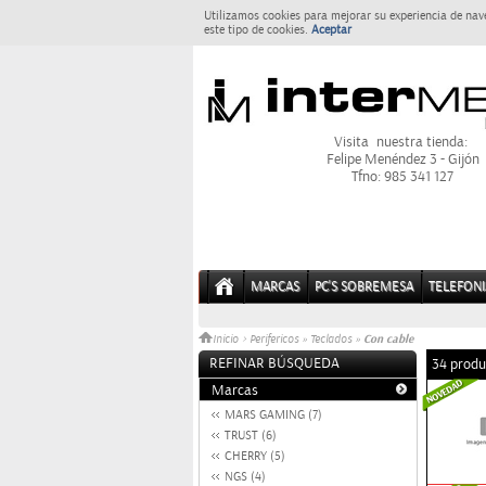
Utilizamos cookies para mejorar su experiencia de nav
este tipo de cookies.
Aceptar
Visita nuestra tienda:
Felipe Menéndez 3 - Gijón
Tfno: 985 341 127
MARCAS
PC'S SOBREMESA
TELEFONI
Con cable
Inicio
>
Perifericos
»
Teclados
»
REFINAR BÚSQUEDA
34 produ
Marcas
MARS GAMING (7)
TRUST (6)
CHERRY (5)
NGS (4)