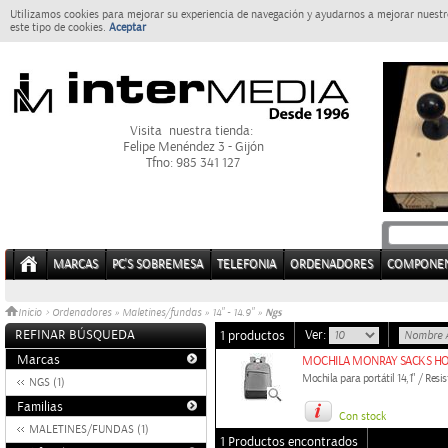
Utilizamos cookies para mejorar su experiencia de navegación y ayudarnos a mejorar nuestro
este tipo de cookies.
Aceptar
Visita nuestra tienda:
Felipe Menéndez 3 - Gijón
Tfno: 985 341 127
MARCAS
PC'S SOBREMESA
TELEFONIA
ORDENADORES
COMPONE
Ngs
Inicio
>
Ordenadores
»
Maletines/fundas
»
14" - 14.9"
»
REFINAR BÚSQUEDA
Ver:
1 productos
Marcas
MOCHILA MONRAY SACKS HOR
Mochila para portátil 14,1" / Resi
NGS (1)
Familias
Con stock
MALETINES/FUNDAS (1)
1 Productos encontrados