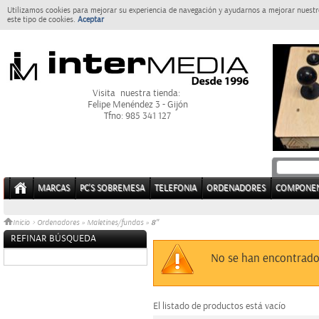
Utilizamos cookies para mejorar su experiencia de navegación y ayudarnos a mejorar nuestro
este tipo de cookies.
Aceptar
Visita nuestra tienda:
Felipe Menéndez 3 - Gijón
Tfno: 985 341 127
MARCAS
PC'S SOBREMESA
TELEFONIA
ORDENADORES
COMPONE
8"
Inicio
>
Ordenadores
»
Maletines/fundas
»
REFINAR BÚSQUEDA
Sin datos
No se han encontrado
El listado de productos está vacío