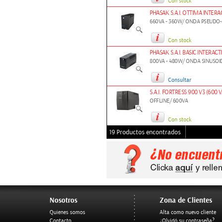
Con stock
PHASAK S.A.I. OTTIMA INTERA
660VA - 360W/ ONDA PSEUDO-
Con stock
PHASAK S.A.I. BASIC INTERACT
800VA - 480W/ ONDA SINUSO
Consultar
S.A.I. FORTRESS 900 V3 (600 
OFFLINE/ 600VA
Con stock
19 Productos encontrados
Nosotros
Zona de Clientes
Quienes somos
Alta como nuevo cliente
Contacto
¿Olvidó su contraseña?