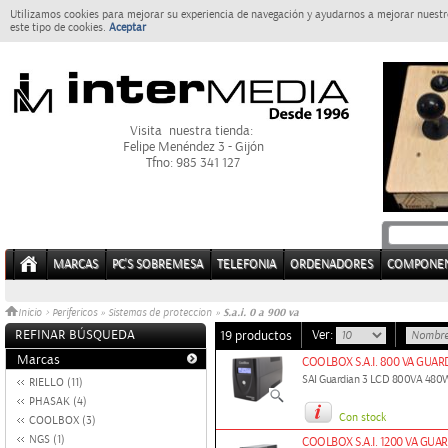
Utilizamos cookies para mejorar su experiencia de navegación y ayudarnos a mejorar nuestro
este tipo de cookies.
Aceptar
Visita nuestra tienda:
Felipe Menéndez 3 - Gijón
Tfno: 985 341 127
MARCAS
PC'S SOBREMESA
TELEFONIA
ORDENADORES
COMPONE
S.a.i. 0 a 900 va
Inicio
>
Perifericos
»
Sistemas de proteccion
»
REFINAR BÚSQUEDA
Ver:
19 productos
Marcas
COOLBOX S.A.I. 800 VA GUAR
SAI Guardian 3 LCD 800VA 480
RIELLO (11)
PHASAK (4)
Con stock
COOLBOX (3)
NGS (1)
COOLBOX S.A.I. 1200 VA GUA