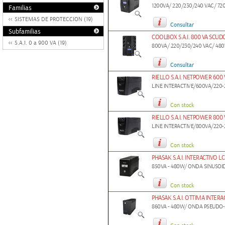
1200VA/ 220/230/240 VAC/ 72
Familias
SISTEMAS DE PROTECCION (19)
Consultar
Subfamilias
COOLBOX S.A.I. 800 VA SCUD
S.A.I. 0 a 900 VA (19)
800VA/ 220/230/240 VAC/ 48
Consultar
RIELLO S.A.I. NETPOWER 600
LINE INTERACTIVE/600VA/220-
Con stock
RIELLO S.A.I. NETPOWER 800
LINE INTERACTIVE/800VA/220-
Con stock
PHASAK S.A.I. INTERACTIVO L
850VA - 480W/ ONDA SINUSO
Con stock
PHASAK S.A.I. OTTIMA INTERA
860VA - 480W/ ONDA PSEUDO-