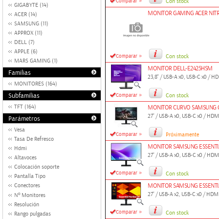
»
Comparar
Con stock
GIGABYTE (14)
MONITOR GAMING ACER NIT
ACER (14)
SAMSUNG (11)
APPROX (11)
DELL (7)
APPLE (6)
»
Comparar
Con stock
MARS GAMING (1)
MONITOR DELL-E2425HSM
Familias
23,8'' / USB-A x0, USB-C x0 / 
MONITORES (164)
»
Subfamilias
Comparar
Con stock
TFT (164)
MONITOR CURVO SAMSUNG G
27'' / USB-A x0, USB-C x0 / HD
Parámetros
Vesa
»
Comparar
Próximamente
Tasa De Refresco
MONITOR SAMSUNG ESSENTIA
Hdmi
27'' / USB-A x0, USB-C x0 / HD
Altavoces
Colocación soporte
»
Comparar
Con stock
Pantalla Tipo
Conectores
MONITOR SAMSUNG ESSENTIA
27'' / USB-A x2, USB-C x0 / HD
Nº Monitores
Resolución
»
Comparar
Con stock
Rango pulgadas