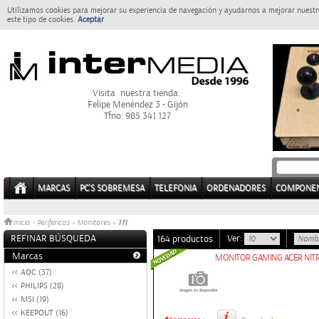
Utilizamos cookies para mejorar su experiencia de navegación y ayudarnos a mejorar nuestro
este tipo de cookies.
Aceptar
Visita nuestra tienda:
Felipe Menéndez 3 - Gijón
Tfno: 985 341 127
MARCAS
PC'S SOBREMESA
TELEFONIA
ORDENADORES
COMPONE
Tft
Inicio
>
Perifericos
»
Monitores
»
REFINAR BÚSQUEDA
Ver:
164 productos
Marcas
MONITOR GAMING ACER NITR
AOC (37)
PHILIPS (28)
MSI (19)
KEEPOUT (16)