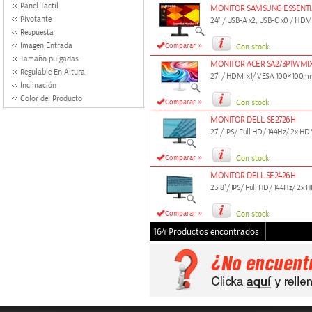
Panel Tactil
MONITOR SAMSUNG ESSENTI
Pivotante
24'' / USB-A x2, USB-C x0 / HD
Respuesta
»
Imagen Entrada
Comparar
Con stock
Tamaño pulgadas
MONITOR ACER SA273P1WMI
Regulable En Altura
27'' / HDMI x1/ VESA 100×100m
Inclinación
Color del Producto
»
Comparar
Con stock
MONITOR DELL-SE2726H
27"/ IPS/ Full HD/ 144Hz/ 2x HDMI
»
Comparar
Con stock
MONITOR DELL SE2426H
23.8"/ IPS/ Full HD/ 144Hz/ 2x HD
»
Comparar
Con stock
164 Productos encontrados