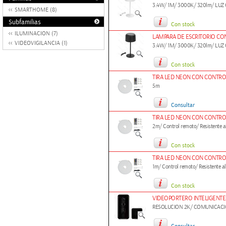
3.4W/ 1M/ 3000K/ 320lm/ LUZ
SMARTHOME (8)
Subfamilias
Con stock
ILUMINACION (7)
LAMPARA DE ESCRITORIO CO
VIDEOVIGILANCIA (1)
3.4W/ 1M/ 3000K/ 320lm/ LUZ
Con stock
TIRA LED NEON CON CONTRO
5m
Consultar
TIRA LED NEON CON CONTRO
2m/ Control remoto/ Resistente a
Con stock
TIRA LED NEON CON CONTRO
1m/ Control remoto/ Resistente a
Con stock
VIDEOPORTERO INTELIGENTE
RESOLUCION 2K/ COMUNICACI