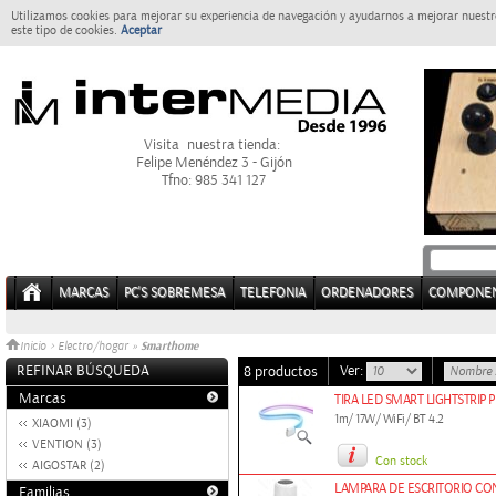
Utilizamos cookies para mejorar su experiencia de navegación y ayudarnos a mejorar nuestro
este tipo de cookies.
Aceptar
Visita nuestra tienda:
Felipe Menéndez 3 - Gijón
Tfno: 985 341 127
MARCAS
PC'S SOBREMESA
TELEFONIA
ORDENADORES
COMPONE
Smarthome
Inicio
>
Electro/hogar
»
REFINAR BÚSQUEDA
Ver:
8 productos
Marcas
TIRA LED SMART LIGHTSTRIP 
1m/ 17W/ WiFi/ BT 4.2
XIAOMI (3)
VENTION (3)
Con stock
AIGOSTAR (2)
LAMPARA DE ESCRITORIO CO
Familias