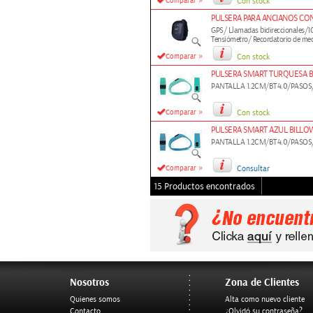
»
Comparar
Con stock
PULSERA PARA ANCIANOS CO
GPS/ Llamadas bidireccionales/1
Tensiómetro/ Recordatorio de med
»
Comparar
Con stock
PULSERA SMART TURQUESA 
PANTALLA 1.2CM/BT4.0/PASO
»
Comparar
Con stock
PULSERA SMART AZUL BILLO
PANTALLA 1.2CM/BT4.0/PASO
»
Comparar
Consultar
15 Productos encontrados
Nosotros
Zona de Clientes
Quienes somos
Alta como nuevo cliente
Contacto
¿Olvidó su contraseña?