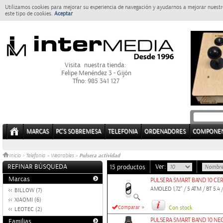
Utilizamos cookies para mejorar su experiencia de navegación y ayudarnos a mejorar nuestro
este tipo de cookies.
Aceptar
Visita nuestra tienda:
Felipe Menéndez 3 - Gijón
Tfno: 985 341 127
MARCAS
PC'S SOBREMESA
TELEFONIA
ORDENADORES
COMPONE
Pulsera actividad
Inicio
>
Telefonia
»
Wearables
»
REFINAR BÚSQUEDA
Ver:
15 productos
Marcas
PULSERA SMART BAND 10 CER
AMOLED 1,72" / 5 ATM / BT 5.4 /
BILLOW (7)
XIAOMI (6)
»
Comparar
Con stock
LEOTEC (2)
PULSERA SMART BAND 10 N
Familias