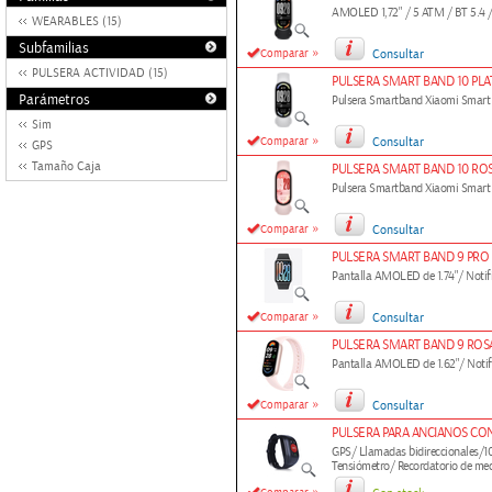
AMOLED 1,72" / 5 ATM / BT 5.4 /
WEARABLES (15)
Subfamilias
»
Comparar
Consultar
PULSERA ACTIVIDAD (15)
PULSERA SMART BAND 10 PLA
Parámetros
Pulsera Smartband Xiaomi Smart
Sim
»
Comparar
Consultar
GPS
Tamaño Caja
PULSERA SMART BAND 10 RO
Pulsera Smartband Xiaomi Smar
»
Comparar
Consultar
PULSERA SMART BAND 9 PRO
Pantalla AMOLED de 1.74"/ Notifi
»
Comparar
Consultar
PULSERA SMART BAND 9 ROSA
Pantalla AMOLED de 1.62"/ Notifi
»
Comparar
Consultar
PULSERA PARA ANCIANOS CO
GPS/ Llamadas bidireccionales/1
Tensiómetro/ Recordatorio de med