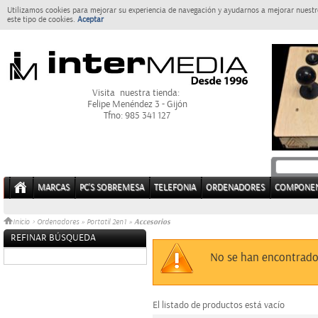
Utilizamos cookies para mejorar su experiencia de navegación y ayudarnos a mejorar nuestro
este tipo de cookies.
Aceptar
Visita nuestra tienda:
Felipe Menéndez 3 - Gijón
Tfno: 985 341 127
MARCAS
PC'S SOBREMESA
TELEFONIA
ORDENADORES
COMPONE
Accesorios
Inicio
>
Ordenadores
»
Portatil 2en1
»
REFINAR BÚSQUEDA
Sin datos
No se han encontrado
El listado de productos está vacío